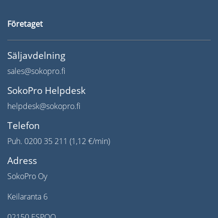
Företaget
Säljavdelning
sales@sokopro.fi
SokoPro Helpdesk
helpdesk@sokopro.fi
Telefon
Puh. 0200 35 211 (1,12 €/min)
Adress
SokoPro Oy
Keilaranta 6
02150 ESPOO