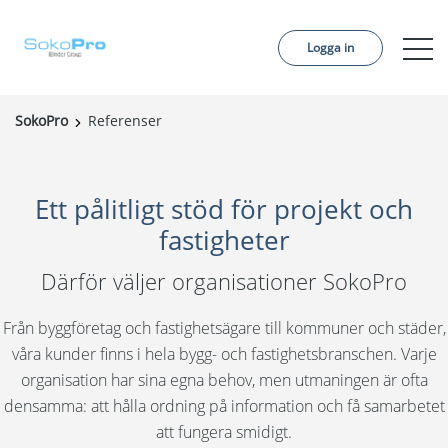
Logga in
SokoPro
Referenser
Tjänster
Pris
Ett pålitligt stöd för projekt och
Beställ projekt
fastigheter
Referenser
Därför väljer organisationer SokoPro
Om oss
Från byggföretag och fastighetsägare till kommuner och städer,
Kontakt
våra kunder finns i hela bygg- och fastighetsbranschen. Varje
organisation har sina egna behov, men utmaningen är ofta
Aktuellt
densamma: att hålla ordning på information och få samarbetet
att fungera smidigt.