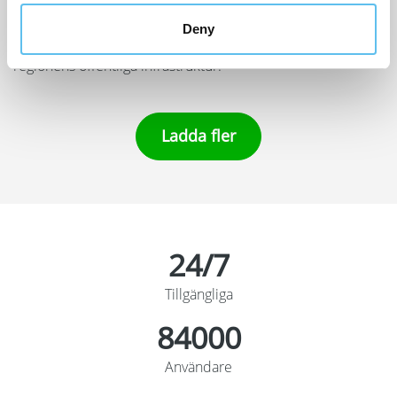
byggnader och anläggningar samt omfattande mark- och
Deny
vattenområden i Åland, vilket gör dem till en nyckelaktör i
regionens offentliga infrastruktur.
Ladda fler
24/7
Tillgängliga
100000
Användare