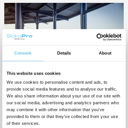
Consent
Details
About
This website uses cookies
We use cookies to personalise content and ads, to
SokoPros Projektbank effektiviserar
provide social media features and to analyse our traffic.
We also share information about your use of our site with
avfallshanteringsbolagets
our social media, advertising and analytics partners who
infrastrukturbyggande
may combine it with other information that you’ve
provided to them or that they’ve collected from your use
Kiertokapula Oy, ett av Finlands största kommunala
of their services.
avfallsbolag, effektiviserade sina infrastrukturinvesteringar