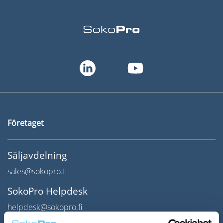
Språk:
English
Suomi
Företaget
Säljavdelning
sales@sokopro.fi
SokoPro Helpdesk
helpdesk@sokopro.fi