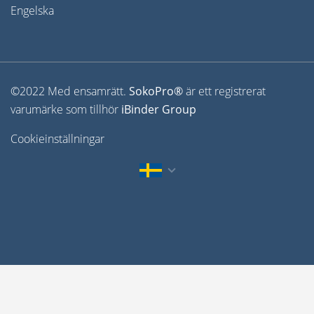
Engelska
©2022 Med ensamrätt.
SokoPro®
är ett registrerat
varumärke som tillhör
iBinder Group
Cookieinställningar
English
Suomi