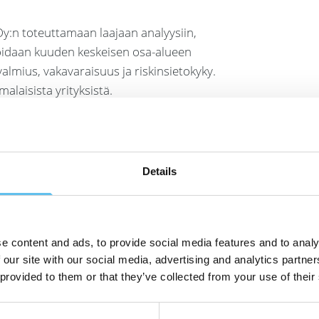
Oy:n toteuttamaan laajaan analyysiin,
vioidaan kuuden keskeisen osa-alueen
almius, vakavaraisuus ja riskinsietokyky.
alaisista yrityksistä.
imivasta liiketoimintastrategiasta,
sesta sekä jatkuvasta kehittymisestä,
ikaatti ennakoi myös kestävää
Details
isesta ja kovasta työstä. Menestyjä-
e content and ads, to provide social media features and to analy
aatuun, luotettavuuteen ja
 our site with our social media, advertising and analytics partn
 provided to them or that they’ve collected from your use of their
työtämme kehittääksemme SokoProta
mme, jotka tavoittelevat parempaa