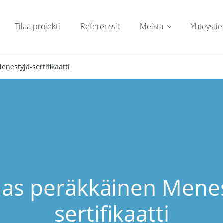
Tilaa projekti
Referenssit
Meistä
Yhteysti
nestyjä-sertifikaatti
as peräkkäinen Menes
sertifikaatti