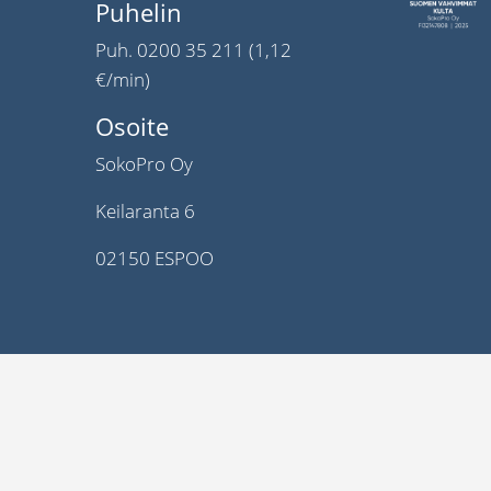
Puhelin
Puh. 0200 35 211 (1,12
€/min)
Osoite
SokoPro Oy
Keilaranta 6
02150 ESPOO
©2022 Kaikki oikeudet pidätetään.
SokoPro® on iBinder Group rekisteröity tavara