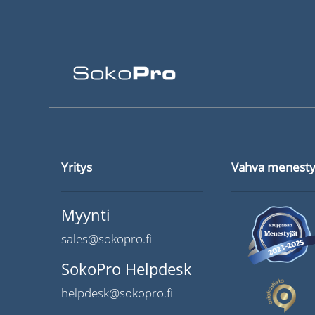
Yritys
Vahva menesty
Myynti
sales@sokopro.fi
SokoPro Helpdesk
helpdesk@sokopro.fi