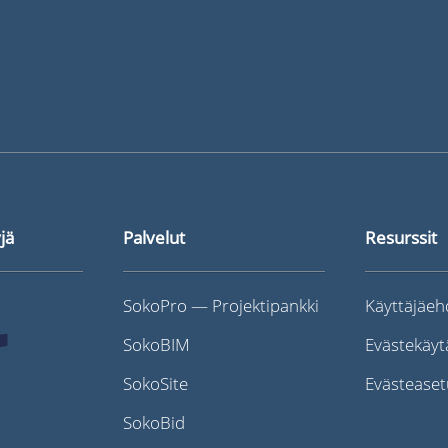
jä
Palvelut
Resurssit
SokoPro — Projektipankki
Käyttäjäeh
SokoBIM
Evästekäy
SokoSite
Evästeaset
SokoBid