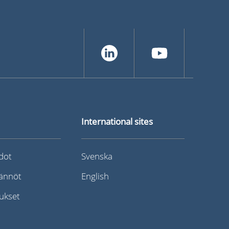
International sites
dot
Svenska
tännöt
English
ukset