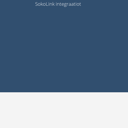
SokoLink integraatiot
Evästeasetukset
merkki