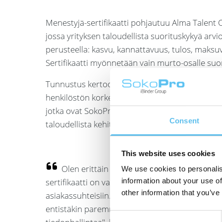
Menestyjä-sertifikaatti pohjautuu Alma Talent 
jossa yrityksen taloudellista suorituskykyä ar
perusteella: kasvu, kannattavuus, tulos, maksuv
Sertifikaatti myönnetään vain murto-osalle suom
Tunnustus kertoo johdon visionäärisyydestä, to
henkilöstön korkeasta osaamisesta ja sitoutumi
jotka ovat SokoProssa vankalla pohjalla. Sertif
Consent
taloudellista kehitystä tulevaisuudessa.
This website uses cookies
Olen erittäin ylpeä SokoPro-tiimin sitoutum
We use cookies to personalis
sertifikaatti on vahva osoitus panostuksemme l
information about your use of
other information that you’ve
asiakassuhteisiin. Jatkamme määrätietoista 
entistäkin paremmaksi kumppaniksi asiakkaille
Consent