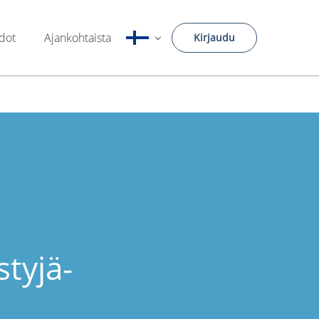
edot
Ajankohtaista
Kirjaudu
tyjä-