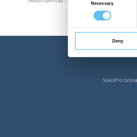
tiedonhallintaa", kertoo SokoPron maajohtaja 
Necessary
Selection
Deny
SokoPro tarjoaa