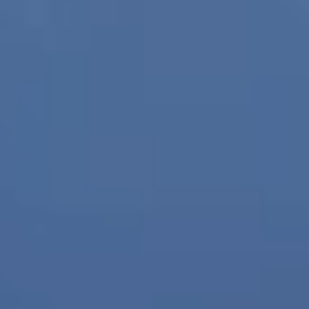
Kieli:
English
Svenska