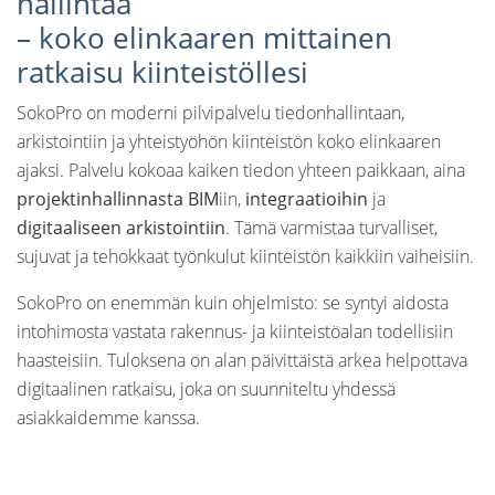
hallintaa
– koko elinkaaren mittainen
ratkaisu kiinteistöllesi
SokoPro on moderni pilvipalvelu tiedonhallintaan,
arkistointiin ja yhteistyöhön kiinteistön koko elinkaaren
ajaksi. Palvelu kokoaa kaiken tiedon yhteen paikkaan, aina
projektinhallinnasta
BIM
iin,
integraatioihin
ja
digitaaliseen
arkistointiin
. Tämä varmistaa turvalliset,
sujuvat ja tehokkaat työnkulut kiinteistön kaikkiin vaiheisiin.
SokoPro on enemmän kuin ohjelmisto: se syntyi aidosta
intohimosta vastata rakennus- ja kiinteistöalan todellisiin
haasteisiin. Tuloksena on alan päivittäistä arkea helpottava
digitaalinen ratkaisu, joka on suunniteltu yhdessä
asiakkaidemme kanssa.