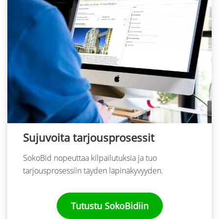
Sujuvoita tarjousprosessit
SokoBid nopeuttaa kilpailutuksia ja tuo
tarjousprosessiin täyden läpinäkyvyyden.
Tutustu SokoBidiin