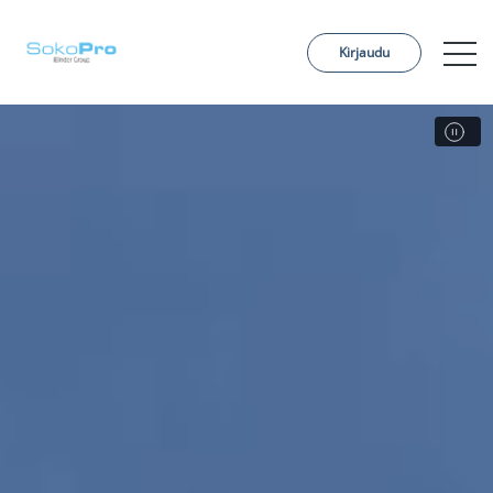
Kirjaudu
Palvelut
Hinnoittelu
Tilaa projekti
Referenssit
Meistä
Yhteystiedot
Ajankohtaista