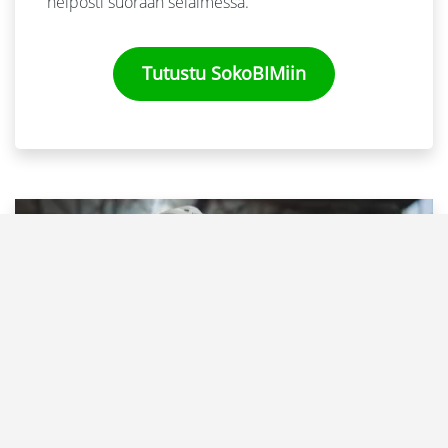
helposti suoraan selaimessa.
Tutustu SokoBIMiin