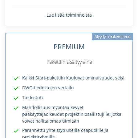
Lue lisää toiminnoista
Myydyin pakettimme
PREMIUM
Pakettiin sisältyy aina
Kaikki Start-pakettiin kuuluvat ominaisuudet sekä:
DWG-tiedostojen vertailu
Tiedostot+
Mahdollisuus myöntää kevyet
pääkäyttäjäoikeudet projektin osallistujille, jotka
voivat hallita omaa tiimiään
Parannettu yhteistyö useille osapuolille ja
projektiryhmille