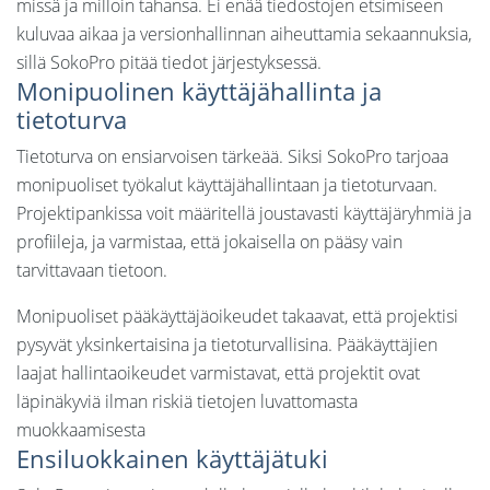
missä ja milloin tahansa. Ei enää tiedostojen etsimiseen
kuluvaa aikaa ja versionhallinnan aiheuttamia sekaannuksia,
sillä SokoPro pitää tiedot järjestyksessä.
Monipuolinen käyttäjähallinta ja
tietoturva
Tietoturva on ensiarvoisen tärkeää. Siksi SokoPro tarjoaa
monipuoliset työkalut käyttäjähallintaan ja tietoturvaan.
Projektipankissa voit määritellä joustavasti käyttäjäryhmiä ja
profiileja, ja varmistaa, että jokaisella on pääsy vain
tarvittavaan tietoon.
Monipuoliset pääkäyttäjäoikeudet takaavat, että projektisi
pysyvät yksinkertaisina ja tietoturvallisina. Pääkäyttäjien
laajat hallintaoikeudet varmistavat, että projektit ovat
läpinäkyviä ilman riskiä tietojen luvattomasta
muokkaamisesta
Ensiluokkainen käyttäjätuki