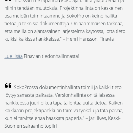
Tiloissamme tapahtuu koko ajan: niitä ylläpidetään ja
niihin tehdään muutoksia. Projektinhallinta on keskeinen
osa meidän toimintaamme ja SokoPro on keino hallita
tietoa ja teknisiä dokumentteja. On äärimmäisen tärkeää,
että meillä on ajantasainen järjestelmä käytössä, jotta tieto
kulkisi kaikissa hankkeissa.” – Henri Hansson, Finavia
Lue lisää
Finavian tiedonhallinnasta!
SokoProssa dokumentinhallinta toimii ja kaikki tieto
löytyy samasta paikasta. Versionhallinta on tällaisessa
hankkeessa juuri oikea tapa tallentaa uutta tietoa. Kaiken
kaikkiaan projektipankki on toimiva työkalu ja tätä päivää,
kun ei tarvitse enää haaskata paperia.” – Jari Ilves, Keski-
Suomen sairaanhoitopiiri