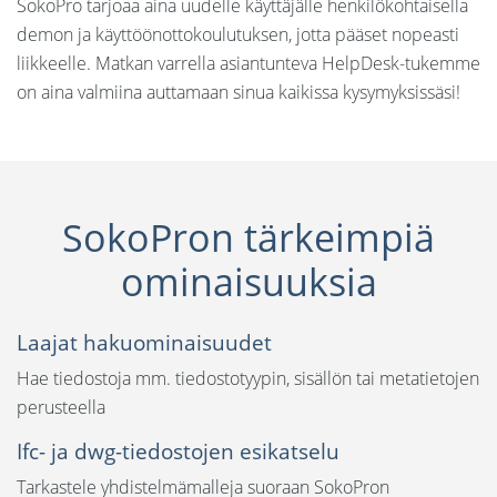
SokoPro tarjoaa aina uudelle käyttäjälle henkilökohtaisella
demon ja käyttöönottokoulutuksen, jotta pääset nopeasti
liikkeelle. Matkan varrella asiantunteva HelpDesk-tukemme
on aina valmiina auttamaan sinua kaikissa kysymyksissäsi!
SokoPron tärkeimpiä
ominaisuuksia
Laajat
hakuominaisuudet
Hae tiedostoja mm. tiedostotyypin, sisällön tai metatietojen
perusteella
Ifc- ja dwg-tiedostojen esikatselu
Tarkastele yhdistelmämalleja suoraan SokoPron