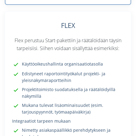
FLEX
Flex perustuu Start-pakettiin ja räätälöidään täysin
tarpeisiisi. Siihen voidaan sisällyttää esimerkiksi:
Käyttöoikeushallinta organisaatiotasolla
Edistyneet raportointityökalut projekti- ja
yleisnäkymäraportteihin
Projektitoimisto suodatuksella ja räätälöidyillä
näkymillä
Mukana tulevat lisäominaisuudet (esim.
tarjouspyynnöt, työmaapäiväkirja)
Integraatiot tarpeen mukaan
Nimetty asiakaspäällikkö perehdytykseen ja