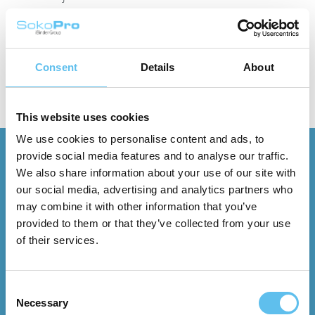
Autamme sinua kaikissa projektipankkiin liittyvissä
Consent
Details
About
kysymyksissä. Ota yhteyttä jo tänään!
This website uses cookies
We use cookies to personalise content and ads, to
provide social media features and to analyse our traffic.
Projektipankkiratkaisumme
We also share information about your use of our site with
our social media, advertising and analytics partners who
Tarjoamme kolme selkeää pakettia, joiden avulla sinun
may combine it with other information that you’ve
provided to them or that they’ve collected from your use
on helppo valita oikea taso projektillesi tai
of their services.
organisaatiollesi. Kaikki paketit sisältävät vakaan
perustan tiedonhallinnalle ja yhteistyölle eri
sidosryhmien välillä. Eroja on hallinnan, joustavuuden
Consent
ja toiminnallisuuden tasossa.
Necessary
Selection