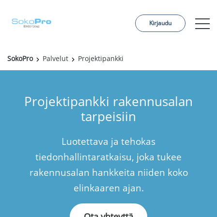
Kirjaudu
SokoPro
Palvelut
Projektipankki
Palvelut
Hinnoittelu
Projektipankki rakennusalan
Tilaa projekti
tarpeisiin
Referenssit
Luotettava ja tehokas
Meistä
tiedonhallintaratkaisu, joka tukee
Yhteystiedot
rakennusalan hankkeita niiden koko
elinkaaren ajan.
Ajankohtaista
Ota yhteyttä