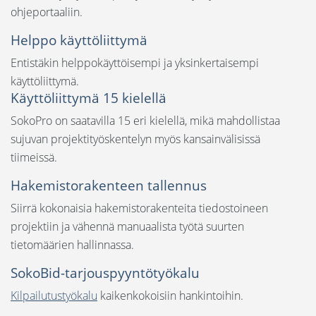
ohjeportaaliin.
Helppo käyttöliittymä
Entistäkin helppokäyttöisempi ja yksinkertaisempi
käyttöliittymä.
Käyttöliittymä 15 kielellä
SokoPro on saatavilla 15 eri kielellä, mikä mahdollistaa
sujuvan projektityöskentelyn myös kansainvälisissä
tiimeissä.
Hakemistorakenteen tallennus
Siirrä kokonaisia hakemistorakenteita tiedostoineen
projektiin ja vähennä manuaalista työtä suurten
tietomäärien hallinnassa.
SokoBid-tarjouspyyntötyökalu
Kilpailutustyökalu
kaikenkokoisiin hankintoihin.