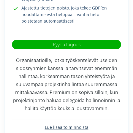
Ajastettu tietojen poisto, joka tekee GDPR:n
noudattamisesta helppoa – vanha tieto
poistetaan automaattisesti
Pyydä tarjous
Organisaatioille, jotka työskentelevät useiden
sidosryhmien kanssa ja tarvitsevat enemmän
hallintaa, korkeamman tason yhteistyötä ja
sujuvampaa projektinhallintaa suuremmassa
mittakaavassa. Premium on sopiva silloin, kun
projektinjohto haluaa delegoida hallinnoinnin ja
hallita käyttöoikeuksia joustavammin.
Lue lisää toiminnoista