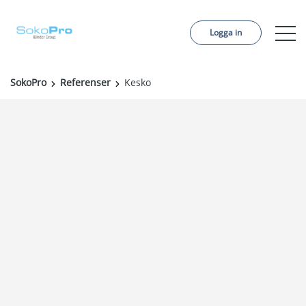
Logga in
SokoPro
Referenser
Kesko
Tjänster
Pris
Beställ projekt
Referenser
Om oss
Kontakt
Aktuellt