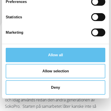
Preferences
Statistics
Marketing
På det mer än tre miljoner kvadratmeter stora
fastighetsbeståndet som förvaltas av Kesko genomförs
varje år tiotals byggprojekt och hundratals energi- eller
Allow all
underhållsreparationer. För dessa projekt är
datahanteringen avgörande. Fastighetsbanken håller
ordning på fastighetsdata och säkerställer att information
Allow selection
om alla projekt är tillgänglig för fastighetsunderhåll och
kan hittas även årtionden senare.
Deny
Kesko och SokoPro inledde sitt långa samarbete 2007
och idag används redan den andra generationen av
SokoPro. Starten på samarbetet låter kanske inte så