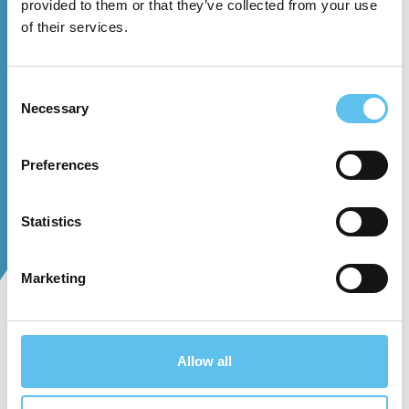
provided to them or that they’ve collected from your use
of their services.
Consent
Necessary
Selection
Preferences
Statistics
Marketing
Känner du som är styrelsemedlem eller
aktieägare i ett bostadsbolag ofta att du inte
Allow all
vet tillräckligt om ditt bostadsbolag eller att