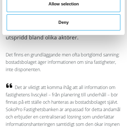
det är svårt att hitta information?
Allow selection
Informationshantering är avgörande i
fastighetsbranschen, liksom i alla andra
Deny
branscher, men den är ofta dold och
utspridd bland olika aktörer.
Det finns en grundläggande men ofta bortglömd sanning:
bostadsbolaget äger informationen om sina fastigheter,
inte disponenten.
Det är viktigt att komma ihåg att all information om
fastighetens livscykel – från planering till underhåll – bör
finnas på ett ställe och hanteras av bostadsbolaget självt.
SokoPro Fastighetsbanken är anpassad för detta ändamål
och erbjuder en centraliserad lösning som underlättar
informationshanteringen samtidigt som den ökar insynen