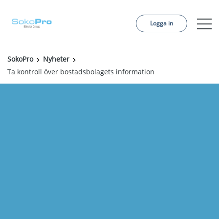
Logga in
SokoPro
Nyheter
Tjänster
Ta kontroll över bostadsbolagets information
Pris
Beställ projekt
Referenser
Om oss
Kontakt
Aktuellt