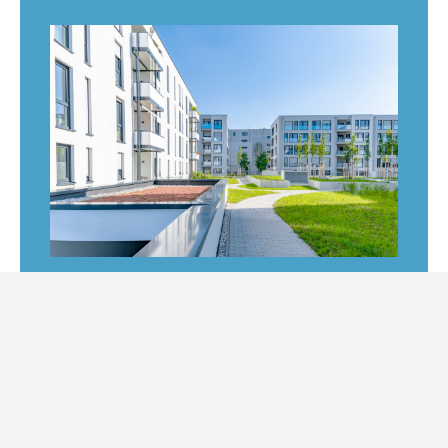
SokoPros Fastighetsbank revolutionerar
hanteringen av dokument och projekt för
fastigheter och bostadsaktiebolag under hela
livscykeln – på ett och samma ställe.
SokoPros Fastighetsbank för