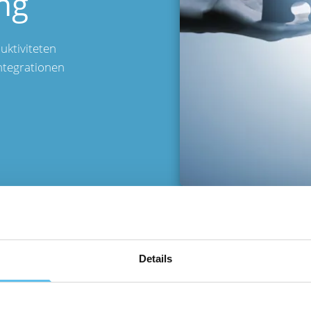
ng
uktiviteten
ntegrationen
Details