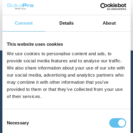
helpdesk@sokopro.fi
tai klikkaamalla alla olevasta
painikkeesta.
Consent
Details
About
Tilaa integraatio
This website uses cookies
We use cookies to personalise content and ads, to
provide social media features and to analyse our traffic.
Valmiina aloittamaan?
We also share information about your use of our site with
our social media, advertising and analytics partners who
may combine it with other information that you’ve
SokoPro tarjoaa yksinkertaisen ja turvallisen tavan
provided to them or that they’ve collected from your use
työskennellä digitaalisella aikakaudella
of their services.
Kirjaudu
Ota yhteyttä
Consent
Necessary
Selection