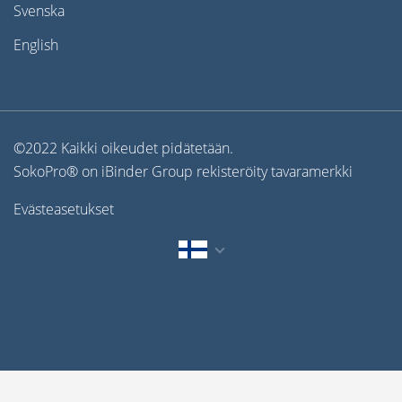
Svenska
English
©2022 Kaikki oikeudet pidätetään.
SokoPro® on iBinder Group rekisteröity tavaramerkki
Evästeasetukset
English
Svenska