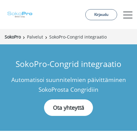
Kirjaudu
SokoPro
Palvelut
SokoPro-Congrid integraatio
Palvelut
Hinnoittelu
SokoPro-Congrid integraatio
Tilaa projekti
Automatisoi suunnitelmien päivittäminen
Referenssit
SokoProsta Congridiin
Meistä
Yhteystiedot
Ota yhteyttä
Ajankohtaista